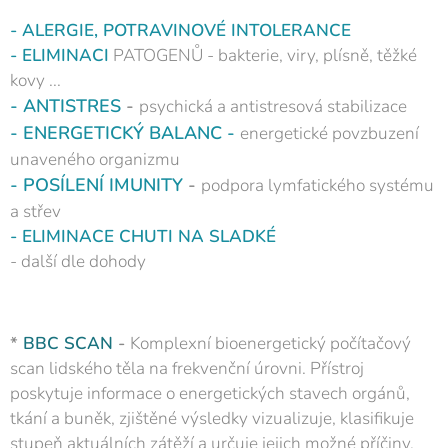
- ALERGIE, POTRAVINOVÉ INTOLERANCE
- ELIMINACI
PATOGENŮ - bakterie, viry, plísně, těžké
kovy ...
- ANTISTRES
-
psychická a antistresová stabilizace
- ENERGETICKÝ BALANC -
energetické povzbuzení
unaveného organizmu
- POSÍLENÍ IMUNITY
-
podpora lymfatického systému
a střev
- ELIMINACE CHUTI NA SLADKÉ
- další dle dohody
*
BBC SCAN
-
Komplexní bioenergetický počítačový
scan lidského těla na frekvenční úrovni. Přístroj
poskytuje informace o energetických stavech orgánů,
tkání a buněk, zjištěné výsledky vizualizuje, klasifikuje
stupeň aktuálních zátěží a určuje jejich možné příčiny.