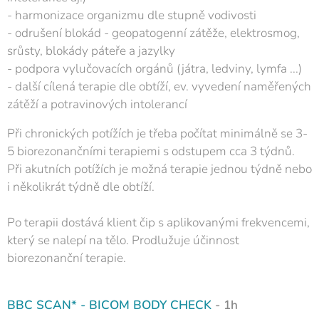
- harmonizace organizmu dle stupně vodivosti
- odrušení blokád - geopatogenní zátěže, elektrosmog,
srůsty, blokády páteře a jazylky
- podpora vylučovacích orgánů (játra, ledviny, lymfa ...)
- další cílená terapie dle obtíží, ev. vyvedení naměřených
zátěží a potravinových intolerancí
Při chronických potížích je třeba počítat minimálně se 3-
5 biorezonančními terapiemi s odstupem cca 3 týdnů.
Při akutních potížích je možná terapie jednou týdně nebo
i několikrát týdně dle obtíží.
Po terapii dostává klient čip s aplikovanými frekvencemi,
který se nalepí na tělo. Prodlužuje účinnost
biorezonanční terapie.
BBC SCAN* - BICOM BODY CHECK
- 1h