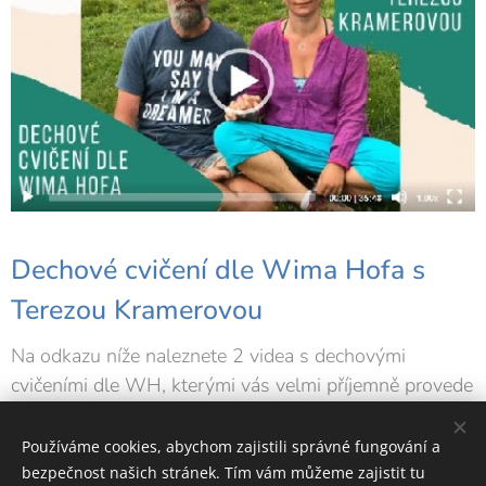
Dechové cvičení dle Wima Hofa s
Terezou Kramerovou
Na odkazu níže naleznete 2 videa s dechovými
cvičeními dle WH, kterými vás velmi příjemně provede
Tereza Kramerová, certifikovaná lektorka metody WH.
Používáme cookies, abychom zajistili správné fungování a
ODKAZ ZDE
bezpečnost našich stránek. Tím vám můžeme zajistit tu